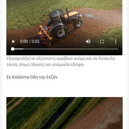
Εξασφαλίζεται αξιόπιστη ακρίβεια ακόμη και σε δύσκολα
τοπία, όπως πλαγιές και ανώμαλα εδάφη.
Σε Καλύπτει Όλη την Σεζόν