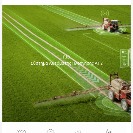
FJD
Σύστημα Αυτόματης Πλοήγησης ΑΤ2