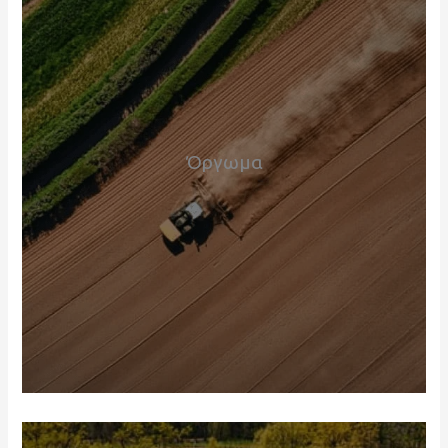
Όργωμα