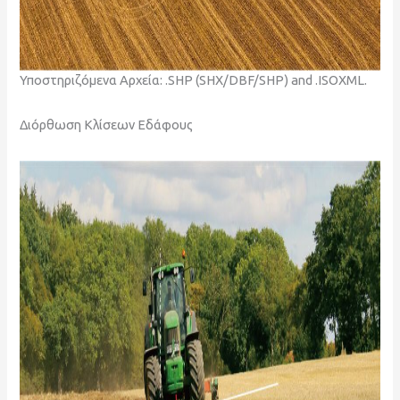
Υποστηριζόμενα Αρχεία: .SHP (SHX/DBF/SHP) and .ISOXML.
Διόρθωση Κλίσεων Εδάφους