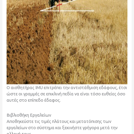
Ο αισθητήρας IMU επιτρέπει την αντιστάθμιση εδάφους, έτσι
ώστε οι γραμμές σε επικλινή πεδία να είναι τόσο ευθείες όσο
αυτές στο επίπεδο έδαφος.
Βιβλιοθήκη Εργαλείων
Αποθηκεύστε τις τιμές πλάτους και μετατόπισης των
εργαλείων στο σύστημα και ξεκινήστε γρήγορα μετά την
αλλαγή τους.