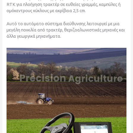
RTK για πλοήγηση τρακτέρ σε ευθείες γραμμές, καμπύλες ή
ομόκεντρους κύκλους με ακρίβεια 2,5 cm.
Αυτό το αυτόματο σύστημα διεύθυνσης λειτουργεί με μια
μεγάλη ποικιλία από τρακτέρ, θεριζοαλωνιστικές μηχανές και
άλλα γεωργικά μηχανήματα.