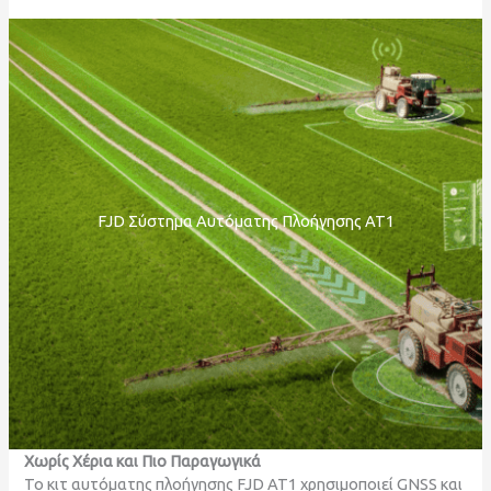
FJD Σύστημα Αυτόματης Πλοήγησης AT1
Χωρίς Χέρια και Πιο Παραγωγικά
Το κιτ αυτόματης πλοήγησης FJD AT1 χρησιμοποιεί GNSS και