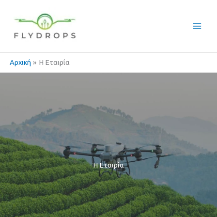
Μετάβαση
στο
περιεχόμενο
Αρχική
Η Εταιρία
Η Εταιρία