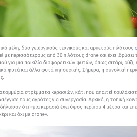
ασικά μέλη, δύο γεωργικούς τεχνικούς και αρκετούς πιλότους
ί με περισσότερους από 30 πιλότους drone και έχει ιδρύσει τη
ύ για μια ποικιλία διαφορετικών φυτών, όπως σιτάρι, ρύζι, κ
νδικά φυτά και άλλα φυτά κηπουρικής. Σήμερα, η συνολική π
ς.
εκατομμύρια στρέμματα κερασιών, κάτι που απαιτεί τουλάχισ
έγγισε τους αγρότες για συνεργασία. Αρχικά, η τοπική κοινω
δήλωσαν ότι «μια κερασιά έχει ύψος περίπου 4 μέτρα και επε
έρι και όχι με drone».