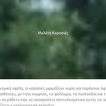
Μελέτη Κερασιές
νομικά οφέλη, οι κερασιές ωριμάζουν νωρίς και παράγουν ά
 ασθένειες, με τους κορμούς, το φύλλωμα, τα λουλούδια και
ο να μάθετε πώς να αποκρούετε αποτελεσματικά αυτές τις απε
εται η καλλιεργητική περίοδος.