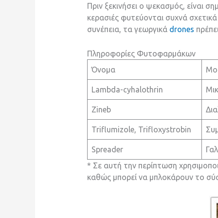
Πριν ξεκινήσει ο ψεκασμός, είναι σ
κερασιές φυτεύονται συχνά σχετικά 
συνέπεια, τα γεωργικά
drones
πρέπε
Πληροφορίες Φυτοφαρμάκων
Όνομα
Μο
Lambda-cyhalothrin
Μι
Zineb
Δια
Triflumizole, Trifloxystrobin
Συ
Spreader
Γα
* Σε αυτή την περίπτωση χρησιμοπο
καθώς μπορεί να μπλοκάρουν το σύ