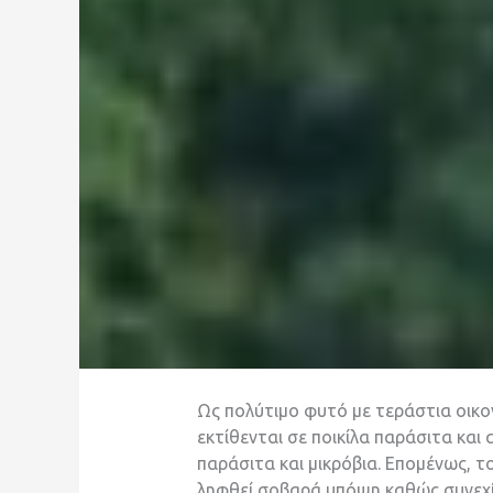
Ως πολύτιμο φυτό με τεράστια οικο
εκτίθενται σε ποικίλα παράσιτα και
παράσιτα και μικρόβια. Επομένως, τ
ληφθεί σοβαρά υπόψη καθώς συνεχίζ