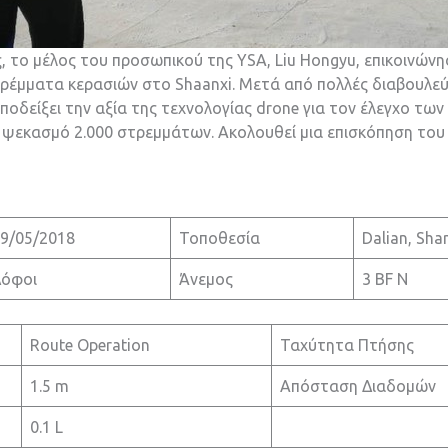
ς, το μέλος του προσωπικού της YSA, Liu Hongyu, επικοινώνησ
ρέμματα κερασιών στο Shaanxi. Μετά από πολλές διαβουλεύσ
οδείξει την αξία της τεχνολογίας drone για τον έλεγχο των
ν ψεκασμό 2.000 στρεμμάτων. Ακολουθεί μια επισκόπηση το
9/05/2018
Τοποθεσία
Dalian, Sha
όφοι
Άνεμος
3 BF N
Route Operation
Ταχύτητα Πτήσης
1.5 m
Απόσταση Διαδομών
0.1 L