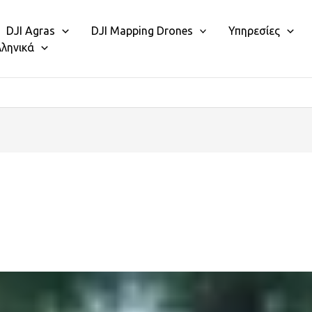
DJI Agras
DJI Mapping Drones
Υπηρεσίες
λληνικά