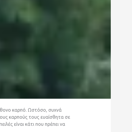
φθονο καρπό. Ωστόσο, συχνά
 τους καρπούς τους ευαίσθητα σε
ιλές είναι κάτι που πρέπει να