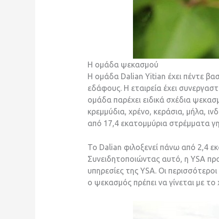
Η ομάδα ψεκασμού
Η ομάδα Dalian Yitian έχει πέντε β
εδάφους. Η εταιρεία έχει συνεργαστε
ομάδα παρέχει ειδικά σχέδια ψεκασμο
κρεμμύδια, χρένο, κεράσια, μήλα, ι
από 17,4 εκατομμύρια στρέμματα γη
Το Dalian φιλοξενεί πάνω από 2,4 
Συνειδητοποιώντας αυτό, η ΥSA προσ
υπηρεσίες της YSA. Οι περισσότεροι 
ο ψεκασμός πρέπει να γίνεται με το χ