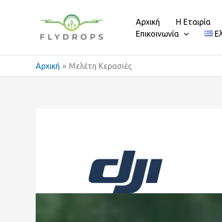
Μετάβαση
στο
Αρχική
Η Εταιρία
περιεχόμενο
Επικοινωνία
Ε
Αρχική
Μελέτη Κερασιές