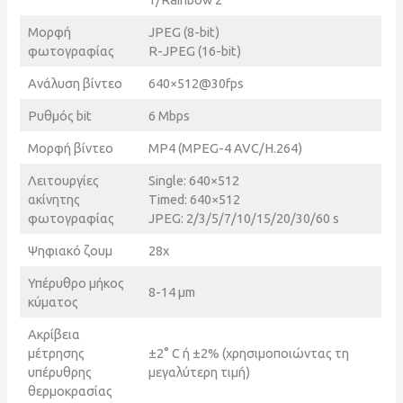
Μορφή
JPEG (8-bit)
φωτογραφίας
R-JPEG (16-bit)
Ανάλυση βίντεο
640×512@30fps
Ρυθμός bit
6 Mbps
Μορφή βίντεο
MP4 (MPEG-4 AVC/H.264)
Λειτουργίες
Single: 640×512
ακίνητης
Timed: 640×512
φωτογραφίας
JPEG: 2/3/5/7/10/15/20/30/60 s
Ψηφιακό ζουμ
28x
Υπέρυθρο μήκος
8-14 μm
κύματος
Ακρίβεια
μέτρησης
±2° C ή ±2% (χρησιμοποιώντας τη
υπέρυθρης
μεγαλύτερη τιμή)
θερμοκρασίας