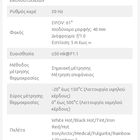
εικονοστοιχείων
Ρυθμός καρέ
30 Hz
DFOV: 61°
Ισοδύναμο μορφής: 40 mm
Φακός
Διάφραγμα: f/1.0
Εστίαση: 5 m έως ∞
Ευαισθησία
≤50 mk@F1.1
Μέθοδος
Σημειακή μέτρησης
μέτρησης
Μέτρηση επιφάνειας
θερμοκρασίας
-20° έως 150°C (Λειτουργία υψηλού
Εύρος μέτρησης
κέρδους)
θερμοκρασίας
0° έως 500°C (Λειτουργία χαμηλού
κέρδους)
White Hot/Black Hot/Tint/Iron
Red/Hot
Παλέτα
Iron/Arctic/Medical/Fulgurite/Rainbow
1/Rainbow 2