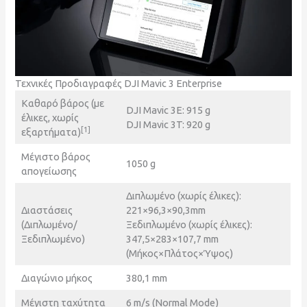
Τεχνικές Προδιαγραφές DJI Mavic 3 Enterprise
Καθαρό βάρος (με
DJI Mavic 3E: 915 g
έλικες, χωρίς
DJI Mavic 3T: 920 g
[1]
εξαρτήματα)
Μέγιστο βάρος
1050 g
απογείωσης
Διπλωμένο (χωρίς έλικες):
Διαστάσεις
221×96,3×90,3mm
(Διπλωμένο/
Ξεδιπλωμένο (χωρίς έλικες):
Ξεδιπλωμένο)
347,5×283×107,7 mm
(Μήκος×Πλάτος×Ύψος)
Διαγώνιο μήκος
380,1 mm
Μέγιστη ταχύτητα
6 m/s (Normal Mode)