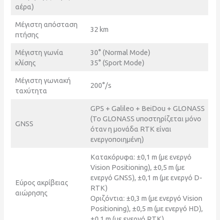
αέρα)
Μέγιστη απόσταση
32 km
πτήσης
Μέγιστη γωνία
30° (Normal Mode)
κλίσης
35° (Sport Mode)
Μέγιστη γωνιακή
200°/s
ταχύτητα
GPS + Galileo + BeiDou + GLONASS
(Το GLONASS υποστηρίζεται μόνο
GNSS
όταν η μονάδα RTK είναι
ενεργοποιημένη)
Κατακόρυφα: ±0,1 m (με ενεργό
Vision Positioning), ±0,5 m (με
ενεργό GNSS), ±0,1 m (με ενεργό D-
Εύρος ακρίβειας
RTK)
αιώρησης
Οριζόντια: ±0,3 m (με ενεργό Vision
Positioning), ±0,5 m (με ενεργό HD),
±0,1 m (με ενεργό RTK)