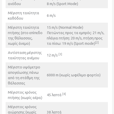
ανόδου
8 m/s (Sport Mode)
Μέγιστη ταχύτητα
6 m/s
καθόδου
Μέγιστη ταχύτητα
15 m/s (Normal Mode)
πτήσης (στο επίπεδο
Πετώντας προς τα εμπρός: 21 m/s,
της θάλασσας,
πλάγια πτήση: 20 m/s, πτήση προς
[2]
χωρίς άνεμο)
τα πίσω: 19 m/s (Sport mode)
Αντίσταση μέγιστης
[3]
12 m/s
ταχύτητας ανέμου
Μέγιστο υψόμετρο
απογείωσης πάνω
6000 m (χωρίς ωφέλιμο φορτίο)
από τη στάθμη της
θάλασσας
Μέγιστος χρόνος
[4]
45 λεπτά
πτήσης (χωρίς αέρα)
Μέγιστος χρόνος
αιώρησης (χωρίς
38 λεπτά