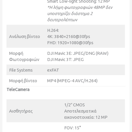
Smart Low-light Shooting: 12 MP
*Η λήψη φωτογραφιών 48MP δεν
υποστηρίζει διάστημα 2
δευτερολέπτων
H.264:
Ανάλυση βίντεο
4K: 3840×2160@30fps
FHD: 1920×1080@30fps
Μορφή
DJI Mavic 3E: JPEG/DNG (RAW)
Φωτογραφιών
DJI Mavic 3T: JPEG
File Systems
exFAT
Μορφή βίντεο
MP4 (MPEG-4 AVC/H.264)
TeleCamera
1/2″ CMOS
Αισθητήρας
Αποτελεσματικά
εικονοστοιχεία: 12 MP
FOV: 15°