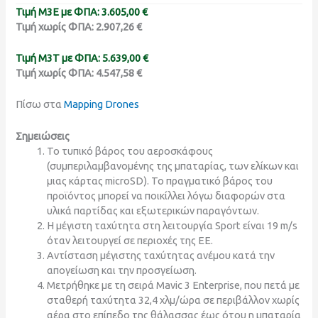
Τιμή M3E με ΦΠΑ: 3.605,00 €
Τιμή χωρίς ΦΠΑ: 2.907,26 €
Τιμή M3T με ΦΠΑ: 5.639,00 €
Τιμή χωρίς ΦΠΑ: 4.547,58 €
Πίσω στα
Mapping Drones
Σημειώσεις
Το τυπικό βάρος του αεροσκάφους
(συμπεριλαμβανομένης της μπαταρίας, των ελίκων και
μιας κάρτας microSD). Το πραγματικό βάρος του
προϊόντος μπορεί να ποικίλλει λόγω διαφορών στα
υλικά παρτίδας και εξωτερικών παραγόντων.
Η μέγιστη ταχύτητα στη λειτουργία Sport είναι 19 m/s
όταν λειτουργεί σε περιοχές της ΕΕ.
Αντίσταση μέγιστης ταχύτητας ανέμου κατά την
απογείωση και την προσγείωση.
Μετρήθηκε με τη σειρά Mavic 3 Enterprise, που πετά με
σταθερή ταχύτητα 32,4 χλμ/ώρα σε περιβάλλον χωρίς
αέρα στο επίπεδο της θάλασσας έως ότου η μπαταρία