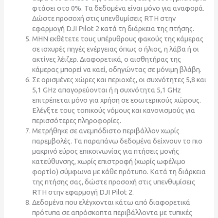
φτάσει στο 0%. Τα δεδομένα είναι μόνο για αναφορά.
Δώστε προσοχή στις υπενθυμίσεις RTH στην
εφαρμογή DJI Pilot 2 κατά τη διάρκεια της πτήσης.
ΜΗΝ εκθέτετε τους υπέρυθρους φακούς της κάμερας
σε ισχυρές πηγές ενέργειας όπως ο ήλιος, η λάβα ή οι
ακτίνες λέιζερ. Διαφορετικά, ο αισθητήρας της
κάμερας μπορεί να καεί, οδηγώντας σε μόνιμη βλάβη.
Σε ορισμένες χώρες και περιοχές, οι συχνότητες 5,8 και
5,1 GHz απαγορεύονται ή η συχνότητα 5,1 GHz
επιτρέπεται μόνο για χρήση σε εσωτερικούς χώρους.
Ελέγξτε τους τοπικούς νόμους και κανονισμούς για
περισσότερες πληροφορίες.
Μετρήθηκε σε ανεμπόδιστο περιβάλλον χωρίς
παρεμβολές. Τα παραπάνω δεδομένα δείχνουν το πιο
μακρινό εύρος επικοινωνίας για πτήσεις μονής
κατεύθυνσης, χωρίς επιστροφή (χωρίς ωφέλιμο
φορτίο) σύμφωνα με κάθε πρότυπο. Κατά τη διάρκεια
της πτήσης σας, δώστε προσοχή στις υπενθυμίσεις
RTH στην εφαρμογή DJI Pilot 2.
Δεδομένα που ελέγχονται κάτω από διαφορετικά
πρότυπα σε απρόσκοπτα περιβάλλοντα με τυπικές