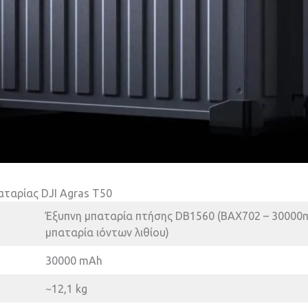
ταρίας DJI Agras T50
Έξυπνη μπαταρία πτήσης DB1560 (BAX702 – 30000
μπαταρία ιόντων λιθίου)
30000 mAh
~12,1 kg