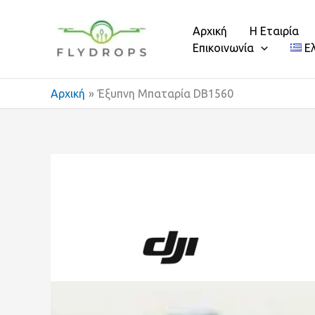
Μετάβαση
στο
Αρχική
Η Εταιρία
περιεχόμενο
Επικοινωνία
Ε
Αρχική
Έξυπνη Μπαταρία DB1560