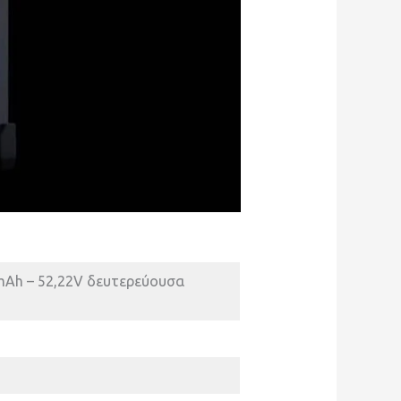
mAh – 52,22V δευτερεύουσα