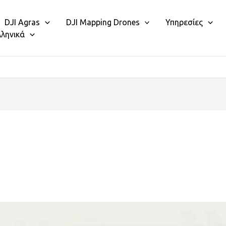
DJI Agras
DJI Mapping Drones
Υπηρεσίες
λληνικά