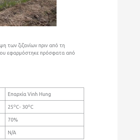
ψη των ζιζανίων πριν από τη
ύ που εφαρμόστηκε πρόσφατα από
Επαρχία Vinh Hung
o
o
25
C- 30
C
70%
N/A