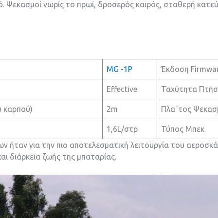
μό. Ψεκασμοί νωρίς το πρωί, δροσερός καιρός, σταθερή κατε
MG -1P
Έκδοση Firmwa
Effective
Ταχύτητα Πτήσ
 καρπού)
2m
Πλα΄τος Ψεκασ
1,6L/στρ
Τύπος Μπεκ
 ήταν για την πιο αποτελεσματική λειτουργία του αεροσκά
αι διάρκεια ζωής της μπαταρίας.