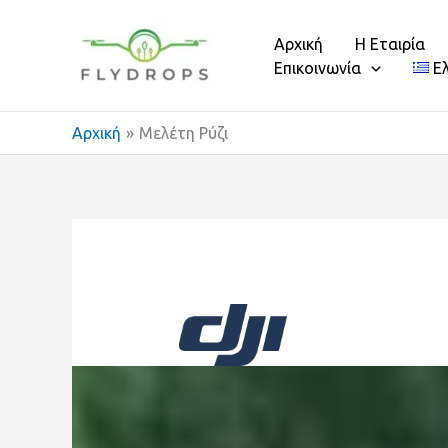
Μετάβαση
στο
Αρχική
Η Εταιρία
περιεχόμενο
Επικοινωνία
Ε
Αρχική
Μελέτη Ρύζι