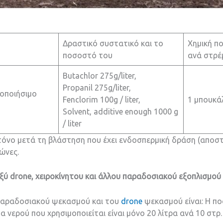
Δραστικό συστατικό και το
Χημική πο
ποσοστό του
ανά στρέ
Butachlor 275g/liter,
Propanil 275g/liter,
οποιήσιμο
Fenclorim 100g / liter,
1 μπουκά
Solvent, additive enough 1000 g
/ liter
κτόνο μετά τη βλάστηση που έχει ενδοσπερμική δράση (αποστ
ώνες.
ξύ drone, χειροκίνητου και άλλου παραδοσιακού εξοπλισμού
παραδοσιακού ψεκασμού και του
drone
ψεκασμού είναι: Η π
νερού που χρησιμοποιείται είναι μόνο 20 λίτρα ανά 10 στρ. (