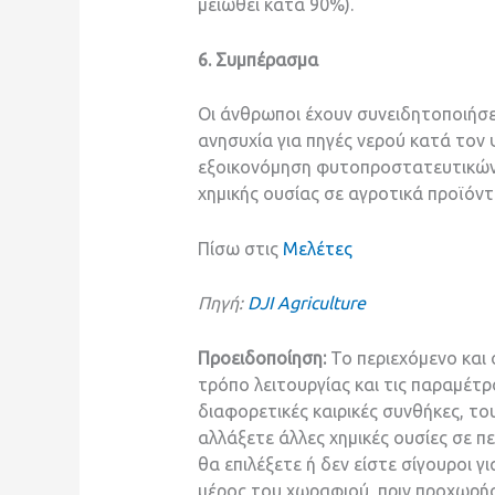
μειωθεί κατά 90%).
6. Συμπέρασμα
Οι άνθρωποι έχουν συνειδητοποιήσε
ανησυχία για πηγές νερού κατά τον
εξοικονόμηση φυτοπροστατευτικών χ
χημικής ουσίας σε αγροτικά προϊόντ
Πίσω στις
Μελέτες
Πηγή:
DJI Agriculture
Προειδοποίηση:
Το περιεχόμενο και
τρόπο λειτουργίας και τις παραμέτ
διαφορετικές καιρικές συνθήκες, το
αλλάξετε άλλες χημικές ουσίες σε π
θα επιλέξετε ή δεν είστε σίγουροι 
μέρος του χωραφιού, πριν προχωρήσ