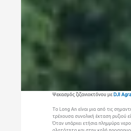
Ψεκασμός
ζιζανιοκτόνο
υ με
DJI Agr
Το Long An είναι μια από τις σημαν
τρέχουσα συνολική έκταση ρυζιού εί
Όταν υπάρχει ετήσια πλημμύρα νερο
αλατότητα και στην καλή προσαρμογ