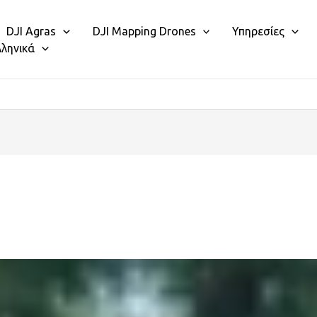
DJI Agras
DJI Mapping Drones
Υπηρεσίες
λληνικά