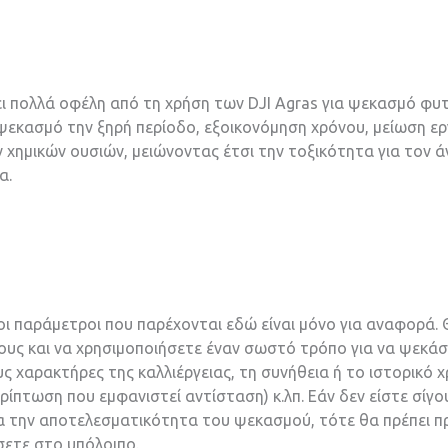
ι πολλά οφέλη από τη χρήση των DJI Agras για ψεκασμό φυτ
 ψεκασμό την ξηρή περίοδο, εξοικονόμηση χρόνου, μείωση ε
ημικών ουσιών, μειώνοντας έτσι την τοξικότητα για τον ά
α.
 οι παράμετροι που παρέχονται εδώ είναι μόνο για αναφορά.
ρους και να χρησιμοποιήσετε έναν σωστό τρόπο για να ψεκά
υς χαρακτήρες της καλλιέργειας, τη συνήθεια ή το ιστορικό
ερίπτωση που εμφανιστεί αντίσταση) κ.λπ. Εάν δεν είστε σίγ
για την αποτελεσματικότητα του ψεκασμού, τότε θα πρέπει π
ετε στο υπόλοιπο.