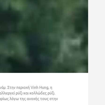
άμ. Στην περιοχή Vinh Hung, η
λιεργεί ρύζι και κολλώδες ρύζι.
υρίως λόγω της ανοχής τους στην