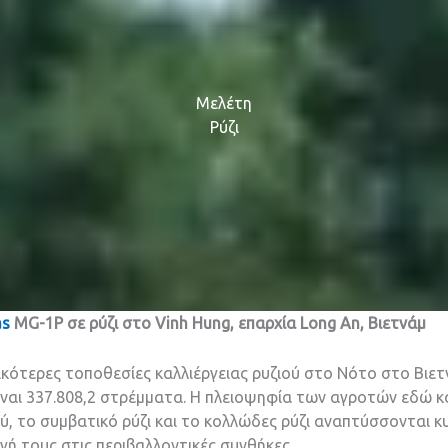
Μελέτη
Ρύζι
as
MG-1P σε ρύζι στο Vinh Hung, επαρχία Long An, Βιετνάμ
τικότερες τοποθεσίες καλλιέργειας ρυζιού στο Νότο στο Βιετν
ναι 337.808,2 στρέμματα. Η πλειοψηφία των αγροτών εδώ καλ
ύ, το συμβατικό ρύζι και το κολλώδες ρύζι αναπτύσσονται κ
ή τους στις περιβαλλοντικές συνθήκες.